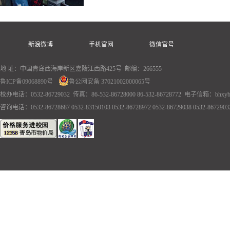
新浪微博
手机官网
微信官号
地 址：中国青岛西海岸新区嘉陵江西路425号 邮编：266555
鲁ICP备09068890号
鲁公网安备 37021002000065号
校办电话：0532-86729032 传真：86-532-86728000 86-532-86728772 电子信箱：bhxyb
咨询电话：0532-86728687 0532-83150103 0532-86728972 0532-86729038 0532-86729