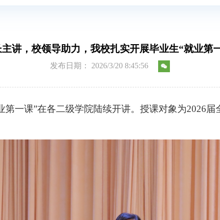
长主讲，校领导助力，我校扎实开展毕业生“就业第一
发布日期： 2026/3/20 8:45:56
业第一课”
在
各二级学院
陆续
开讲
。
授课对象为
2026