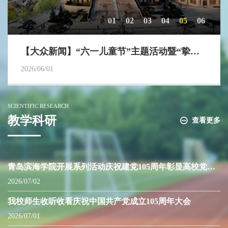
01
02
03
04
05
06
【大众新闻】“六一儿童节”主题活动暨“挚友真情”你讲我听互学沙龙
【中国教育报头版】习近平总书记在庆祝中国共产党成立105周年大会上的重要讲话在教...
【青岛早报】抗衰老医学研究与转化国际联合实验室在青岛滨海学院揭牌成立
【大众日报】青岛滨海学院与崂山风景区管理局 共同推进地衣生态研究
【大众日报】从“青椒”到“头雁”：青岛滨海学院青年教师成长的“党建密码”
【科技日报】滨海健康人居与环境智慧管控联合实验室在青岛滨海学院成立
2026/07/06
2026/06/16
2026/06/09
2026/06/08
2026/06/01
2026/06/01
SCIENTIFIC RESEARCH
教学科研
查看更多
青岛滨海学院开展系列活动庆祝建党105周年彰显高校党性底色
2026/07/02
我校师生收听收看庆祝中国共产党成立105周年大会
2026/07/01