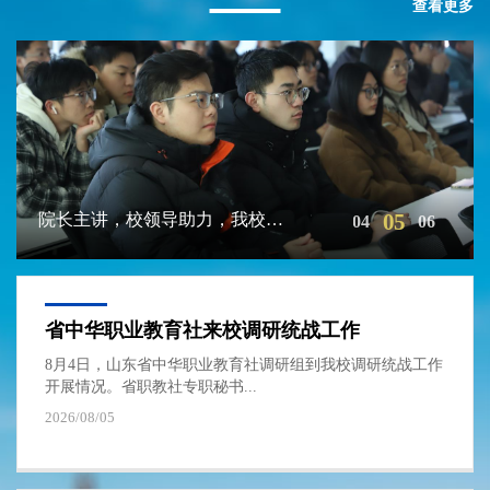
查看更多
06
【科技日报】滨海健康人居与环境智慧管控联...
【大众日报】青岛滨海学院：立足齐鲁以中文...
青岛滨海学院召开2026年宣传思想文化工...
【光明教育家】俄罗斯维亚特卡国立大学短期...
院长主讲，校领导助力，我校扎实开展毕业生...
我校部署启动树立和践行正确政绩观学习教育...
01
02
03
04
05
省中华职业教育社来校调研统战工作
8月4日，山东省中华职业教育社调研组到我校调研统战工作
开展情况。省职教社专职秘书...
2026/08/05