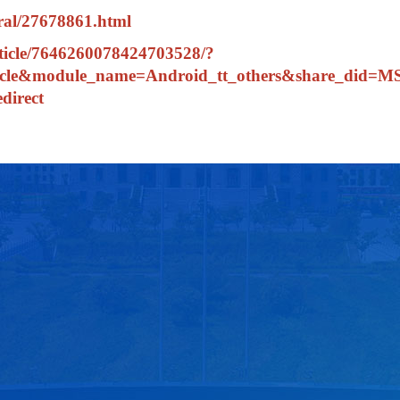
ral/27678861.html
rticle/7646260078424703528/?
e_article&module_name=Android_tt_others&shar
direct