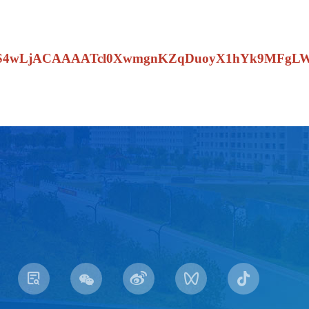
e_did=MS4wLjACAAAATcl0XwmgnKZqDuoyX1hYk9MFg