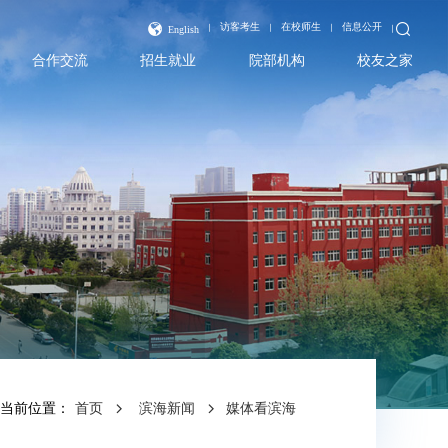
访客考生
在校师生
信息公开
English
合作交流
招生就业
院部机构
校友之家
当前位置：
首页
滨海新闻
媒体看滨海