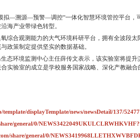
—模拟—溯源—预警—调控”一体化智慧环境管控平台，
进沿海产业带绿色转型。
臭氧综合观测能力的大气环境科研平台，拥有全波段太
范与政策制定提供坚实的数据基础。
岛生态环境监测中心主任薛传文表示，该实验室将提升
联合实验室的成立是学校服务国家战略、深化产教融合
mplate/displayTemplate/news/newsDetail/137/5247
share/general/0/NEWS3422049UKULCLRWHKVHF?t
com/share/general/0/NEWS3419968LLETHXWVBF