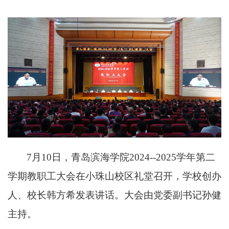
7
月
1
0
日，青岛滨海学院
2024--2025学年第
二
学期教职工大会在小珠山校区礼堂召开，学校创办
人、校长韩方希发表讲话。大会由
党委
副
书记孙健
主持。