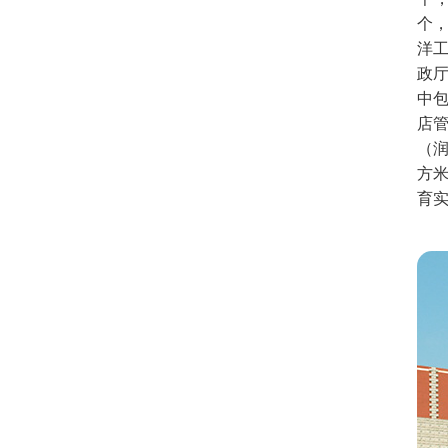
个
洋
政厅
中包
店管
（润
方米
育实