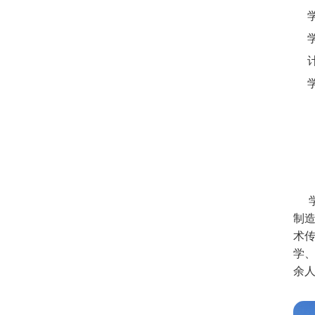
制
术
学、
余人