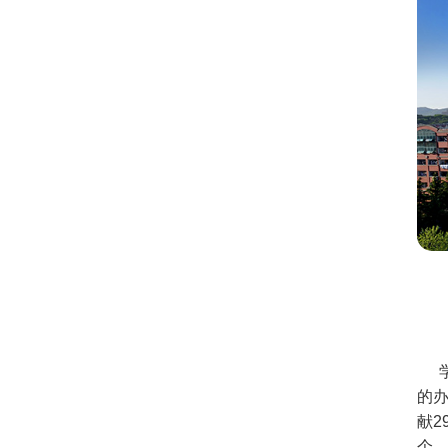
的办
献2
个