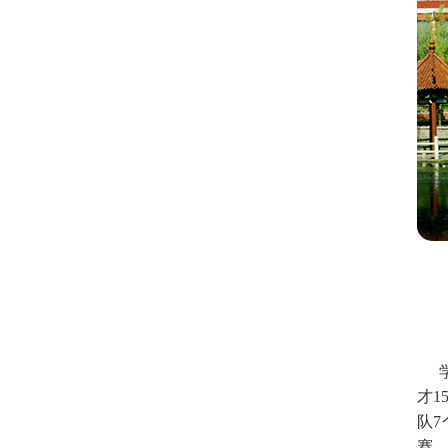
才
队
赛、