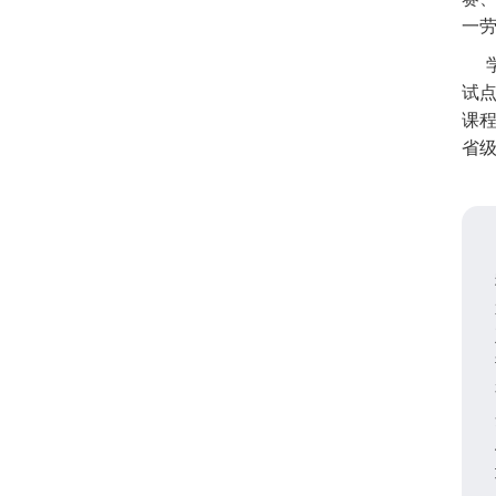
一
试
课程
省级