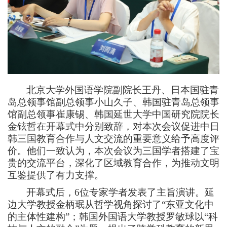
北京大学外国语学院副院长王丹、日本国驻青
岛总领事馆副总领事小山久子、韩国驻青岛总领事
馆副总领事崔康锡、韩国延世大学中国研究院院长
金铉哲在开幕式中分别致辞，对本次会议促进中日
韩三国教育合作与人文交流的重要意义给予高度评
价。他们一致认为，本次会议为三国学者搭建
了
宝
贵的交流平台，深化
了
区域教育合作，为推动文明
互鉴提供
了
有力支撑
。
开幕式后，
6
位专家学者发表了主旨演讲。延
边大学教授金柄珉从哲学视角探讨了
“东亚文化中
的主体性建构”；韩国外国语大学教授罗敏球以“科