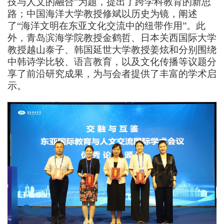
技与人文的融合”为题，提出了跨学科教育的新思
路；中国海洋大学教授修斌以历史为镜，阐述
了“海洋文明在东亚文化交流中的纽带作用”。此
外，青岛滨海学院教授金鹤哲
、
日本关西国际大学
教授越山泰子、韩国延世大学教授姜炫和分别围绕
中韩诗学比较
、
语言教育
，
以及
文化传播等议题分
享了前沿研究成果，为与会者提供了丰富的学术启
示。