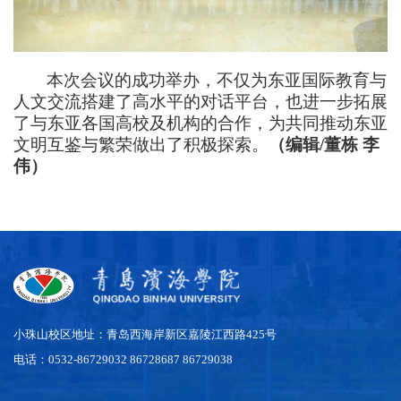
本次会议的成功举办，不仅为东亚国际教育与
人文交流搭建了高水平的对话平台，
也
进一步拓展
了
与东亚各国高校及机构的合作，
为
共同推动东亚
文明互鉴与繁荣
做出了积极探索
。
（
编辑
/董栋 李
伟
）
小珠山校区地址：青岛西海岸新区嘉陵江西路425号
电话：0532-86729032 86728687 86729038