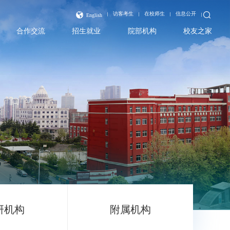
访客考生
在校师生
信息公开
English
合作交流
招生就业
院部机构
校友之家
研机构
附属机构