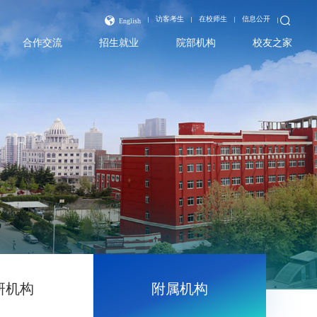
访客考生
在校师生
信息公开
English
合作交流
招生就业
院部机构
校友之家
研机构
附属机构